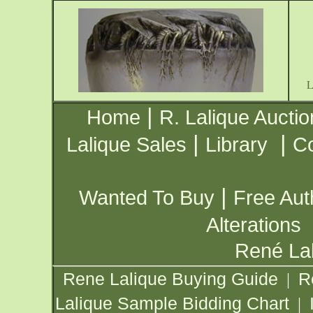
|
Home
R. Lalique Auctio
|
|
Lalique Sales
Library
Co
|
Wanted To Buy
Free Aut
Alterations
René Lal
Rene Lalique Buying Guide
R
|
Lalique Sample Bidding Chart
|